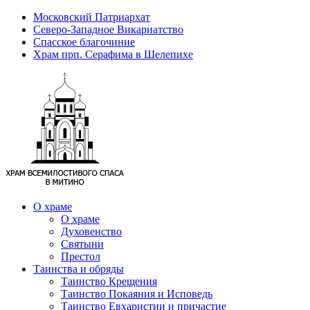
Московский Патриархат
Северо-Западное Викариатство
Спасское благочиние
Храм прп. Серафима в Шелепихе
О храме
О храме
Духовенство
Святыни
Престол
Таинства и обряды
Таинство Крещения
Таинство Покаяния и Исповедь
Таинство Евхаристии и причастие