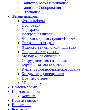
Таинство Брака и венчание
Таинство Соборования
Отпевание
Жизнь прихода
Фотоальбомы
Проповеди
Хор храма
Воскресная школа
Детская хоровая студия «Ключ»
Театральная студия
Х​удожественная студия для всех
Социальное служение
Молодежное служение
Сотрудничество со школами
Курсы «Как мы веруем?»
Курсы церковнославянского языка
Беседы перед крещением
Понятно о вере
3D панорама
Помощь храму
Церковная лавка
Корзина
Подать записку
Расписание
Контакты