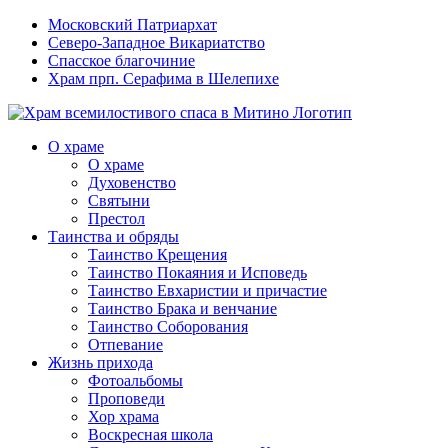
Московский Патриархат
Северо-Западное Викариатство
Спасское благочиние
Храм прп. Серафима в Шелепихе
О храме
О храме
Духовенство
Святыни
Престол
Таинства и обряды
Таинство Крещения
Таинство Покаяния и Исповедь
Таинство Евхаристии и причастие
Таинство Брака и венчание
Таинство Соборования
Отпевание
Жизнь прихода
Фотоальбомы
Проповеди
Хор храма
Воскресная школа