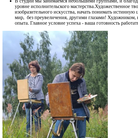
В студии мы занимаемся небольшими группами, и благода
уровне исполнительского мастерства.Художественное тво
изобразительного искусства, начать понимать истинную 
мир, без преувеличения, другими глазами! Художником, в
опыта. Главное условие успеха - ваша готовность работат