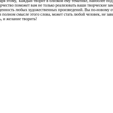
ря этому, каждый творит в близкой ему тематике, наиболее по
рчество поможет вам не только реализовать ваши творческие зам
ценность любых художественных произведений. Вы по-новому от
 полном смысле этого слова, может стать любой человек, не зав
ь, и желание творить!