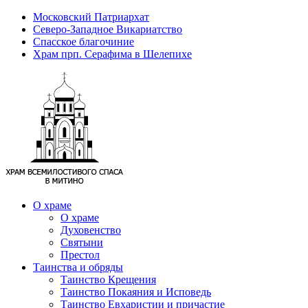
Московский Патриархат
Северо-Западное Викариатство
Спасское благочиние
Храм прп. Серафима в Шелепихе
О храме
О храме
Духовенство
Святыни
Престол
Таинства и обряды
Таинство Крещения
Таинство Покаяния и Исповедь
Таинство Евхаристии и причастие