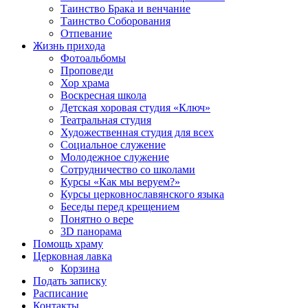
Таинство Брака и венчание
Таинство Соборования
Отпевание
Жизнь прихода
Фотоальбомы
Проповеди
Хор храма
Воскресная школа
Детская хоровая студия «Ключ»
Театральная студия
Х​удожественная студия для всех
Социальное служение
Молодежное служение
Сотрудничество со школами
Курсы «Как мы веруем?»
Курсы церковнославянского языка
Беседы перед крещением
Понятно о вере
3D панорама
Помощь храму
Церковная лавка
Корзина
Подать записку
Расписание
Контакты