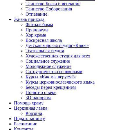
Таинство Брака и венчание
Таинство Соборования
Отпевание
Жизнь прихода
Фотоальбомы
Проповеди
Хор храма
Воскресная школа
Детская хоровая студия «Ключ»
Театральная студия
Х​удожественная студия для всех
Социальное служение
Молодежное служение
Сотрудничество со школами
Курсы «Как мы веруем?»
Курсы церковнославянского языка
Беседы перед крещением
Понятно о вере
3D панорама
Помощь храму
Церковная лавка
Корзина
Подать записку
Расписание
Контакты