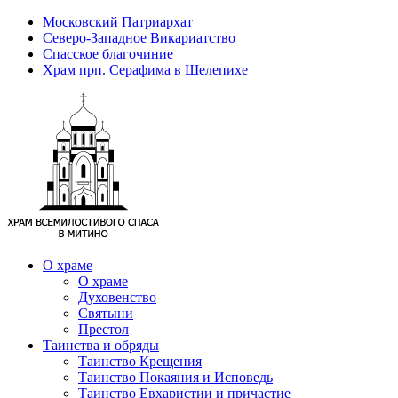
Московский Патриархат
Северо-Западное Викариатство
Спасское благочиние
Храм прп. Серафима в Шелепихе
О храме
О храме
Духовенство
Святыни
Престол
Таинства и обряды
Таинство Крещения
Таинство Покаяния и Исповедь
Таинство Евхаристии и причастие