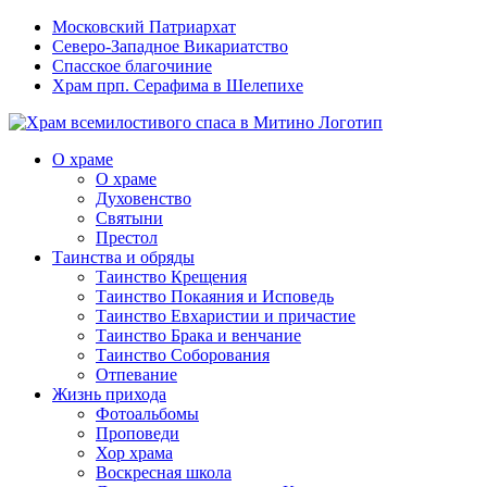
Московский Патриархат
Северо-Западное Викариатство
Спасское благочиние
Храм прп. Серафима в Шелепихе
О храме
О храме
Духовенство
Святыни
Престол
Таинства и обряды
Таинство Крещения
Таинство Покаяния и Исповедь
Таинство Евхаристии и причастие
Таинство Брака и венчание
Таинство Соборования
Отпевание
Жизнь прихода
Фотоальбомы
Проповеди
Хор храма
Воскресная школа