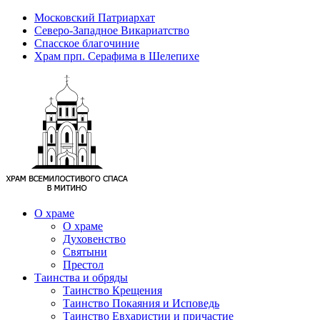
Московский Патриархат
Северо-Западное Викариатство
Спасское благочиние
Храм прп. Серафима в Шелепихе
О храме
О храме
Духовенство
Святыни
Престол
Таинства и обряды
Таинство Крещения
Таинство Покаяния и Исповедь
Таинство Евхаристии и причастие