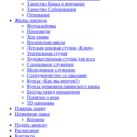
Таинство Брака и венчание
Таинство Соборования
Отпевание
Жизнь прихода
Фотоальбомы
Проповеди
Хор храма
Воскресная школа
Детская хоровая студия «Ключ»
Театральная студия
Х​удожественная студия для всех
Социальное служение
Молодежное служение
Сотрудничество со школами
Курсы «Как мы веруем?»
Курсы церковнославянского языка
Беседы перед крещением
Понятно о вере
3D панорама
Помощь храму
Церковная лавка
Корзина
Подать записку
Расписание
Контакты