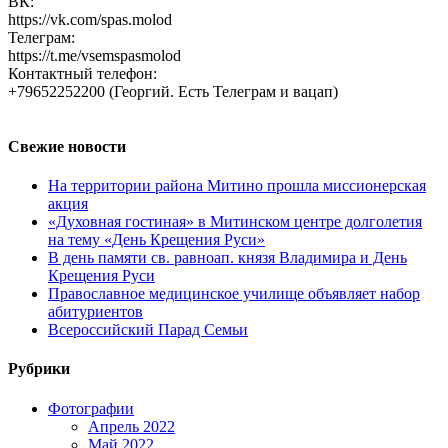
ВК:
https://vk.com/spas.molod
Телеграм:
https://t.me/vsemspasmolod
Контактный телефон:
+79652252200 (Георгий. Есть Телеграм и вацап)
Свежие новости
На территории района Митино прошла миссионерская
акция
«Духовная гостиная» в Митинском центре долголетия
на тему «День Крещения Руси»
В день памяти св. равноап. князя Владимира и День
Крещения Руси
Православное медицинское училище объявляет набор
абитуриентов
Всероссийский Парад Семьи
Рубрики
Фотографии
Апрель 2022
Май 2022