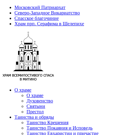
Московский Патриархат
Северо-Западное Викариатство
Спасское благочиние
Храм прп. Серафима в Шелепихе
О храме
О храме
Духовенство
Святыни
Престол
Таинства и обряды
Таинство Крещения
Таинство Покаяния и Исповедь
Таинство Евхаристии и причастие