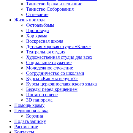
Таинство Брака и венчание
Таинство Соборования
Отпевание
Жизнь прихода
Фотоальбомы
Проповеди
Хор храма
Воскресная школа
Детская хоровая студия «Ключ»
Театральная студия
Х​удожественная студия для всех
Социальное служение
Молодежное служение
Сотрудничество со школами
Курсы «Как мы веруем?»
Курсы церковнославянского языка
Беседы перед крещением
Понятно о вере
3D панорама
Помощь храму
Церковная лавка
Корзина
Подать записку
Расписание
Контакты