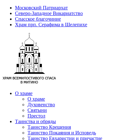
Московский Патриархат
Северо-Западное Викариатство
Спасское благочиние
Храм прп. Серафима в Шелепихе
О храме
О храме
Духовенство
Святыни
Престол
Таинства и обряды
Таинство Крещения
Таинство Покаяния и Исповедь
Таинство Евхаристии и причастие