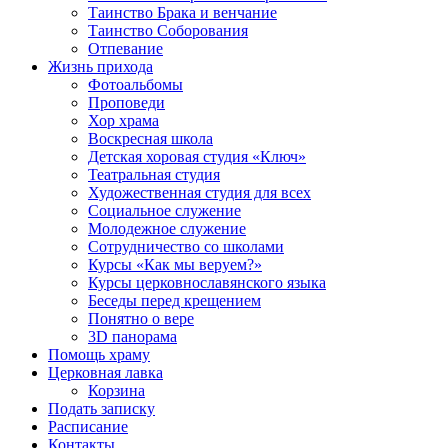
Таинство Брака и венчание
Таинство Соборования
Отпевание
Жизнь прихода
Фотоальбомы
Проповеди
Хор храма
Воскресная школа
Детская хоровая студия «Ключ»
Театральная студия
Х​удожественная студия для всех
Социальное служение
Молодежное служение
Сотрудничество со школами
Курсы «Как мы веруем?»
Курсы церковнославянского языка
Беседы перед крещением
Понятно о вере
3D панорама
Помощь храму
Церковная лавка
Корзина
Подать записку
Расписание
Контакты