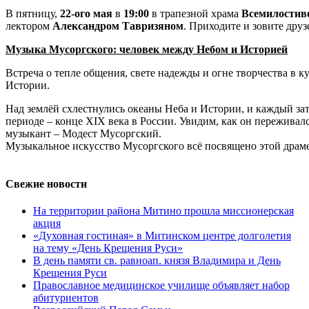
В пятницу,
22-ого мая
в
19:00
в трапезной храма
Всемилостив
лектором
Александром Тавризяном
. Приходите и зовите друз
Музыка Мусоргского: человек между Небом и Историей
Встреча о тепле общения, свете надежды и огне творчества в ку
Истории.
Над землёй схлестнулись океаны Неба и Истории, и каждый за
периоде – конце XIX века в России. Увидим, как он переживал
музыкант – Модест Мусоргский.
Музыкальное искусство Мусоргского всё посвящено этой драме 
Свежие новости
На территории района Митино прошла миссионерская
акция
«Духовная гостиная» в Митинском центре долголетия
на тему «День Крещения Руси»
В день памяти св. равноап. князя Владимира и День
Крещения Руси
Православное медицинское училище объявляет набор
абитуриентов