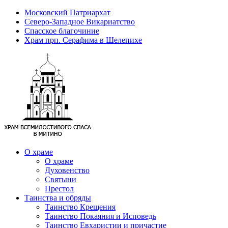
Московский Патриархат
Северо-Западное Викариатство
Спасское благочиние
Храм прп. Серафима в Шелепихе
О храме
О храме
Духовенство
Святыни
Престол
Таинства и обряды
Таинство Крещения
Таинство Покаяния и Исповедь
Таинство Евхаристии и причастие