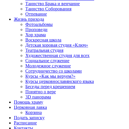
Таинство Брака и венчание
Таинство Соборования
Отпевание
Жизнь прихода
Фотоальбомы
Проповеди
Хор храма
Воскресная школа
Детская хоровая студия «Ключ»
Театральная студия
Х​удожественная студия для всех
Социальное служение
Молодежное служение
Сотрудничество со школами
Курсы «Как мы веруем?»
Курсы церковнославянского языка
Беседы перед крещением
Понятно о вере
3D панорама
Помощь храму
Церковная лавка
Корзина
Подать записку
Расписание
Контакты