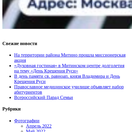
Свежие новости
На территории района Митино прошла миссионерская
акция
«Духовная гостиная» в Митинском центре долголетия
на тему «День Крещения Руси»
В день памяти св. равноап. князя Владимира и День
Крещения Руси
Православное медицинское училище объявляет набор
абитуриентов
Всероссийский Парад Семьи
Рубрики
Фотографии
Апрель 2022
Май 2022