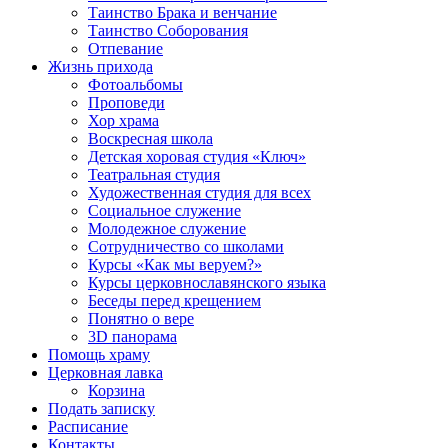
Таинство Брака и венчание
Таинство Соборования
Отпевание
Жизнь прихода
Фотоальбомы
Проповеди
Хор храма
Воскресная школа
Детская хоровая студия «Ключ»
Театральная студия
Х​удожественная студия для всех
Социальное служение
Молодежное служение
Сотрудничество со школами
Курсы «Как мы веруем?»
Курсы церковнославянского языка
Беседы перед крещением
Понятно о вере
3D панорама
Помощь храму
Церковная лавка
Корзина
Подать записку
Расписание
Контакты