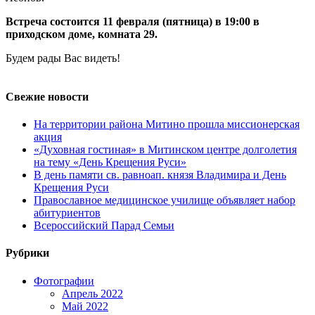
Встреча состоится 11 февраля (пятница) в 19:00 в
приходском доме, комната 29.
Будем рады Вас видеть!
Свежие новости
На территории района Митино прошла миссионерская
акция
«Духовная гостиная» в Митинском центре долголетия
на тему «День Крещения Руси»
В день памяти св. равноап. князя Владимира и День
Крещения Руси
Православное медицинское училище объявляет набор
абитуриентов
Всероссийский Парад Семьи
Рубрики
Фотографии
Апрель 2022
Май 2022