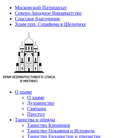
Московский Патриархат
Северо-Западное Викариатство
Спасское благочиние
Храм прп. Серафима в Шелепихе
О храме
О храме
Духовенство
Святыни
Престол
Таинства и обряды
Таинство Крещения
Таинство Покаяния и Исповедь
Таинство Евхаристии и причастие