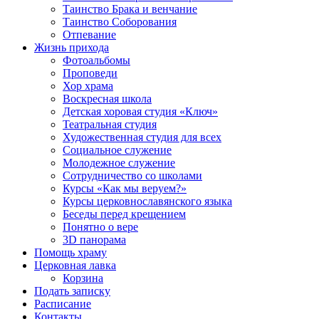
Таинство Брака и венчание
Таинство Соборования
Отпевание
Жизнь прихода
Фотоальбомы
Проповеди
Хор храма
Воскресная школа
Детская хоровая студия «Ключ»
Театральная студия
Х​удожественная студия для всех
Социальное служение
Молодежное служение
Сотрудничество со школами
Курсы «Как мы веруем?»
Курсы церковнославянского языка
Беседы перед крещением
Понятно о вере
3D панорама
Помощь храму
Церковная лавка
Корзина
Подать записку
Расписание
Контакты