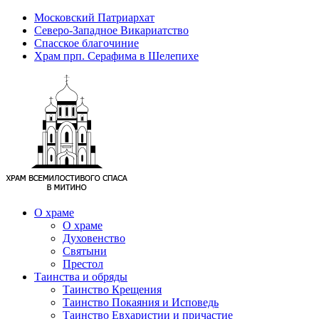
Московский Патриархат
Северо-Западное Викариатство
Спасское благочиние
Храм прп. Серафима в Шелепихе
О храме
О храме
Духовенство
Святыни
Престол
Таинства и обряды
Таинство Крещения
Таинство Покаяния и Исповедь
Таинство Евхаристии и причастие