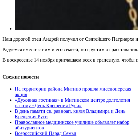
Наш дорогой отец Андрей получил от Святейшего Патриарха н
Радуемся вместе с ним и его семьей, но грустим от расставани
В воскресенье 14 ноября приглашаем всех в трапезную, чтобы п
Свежие новости
На территории района Митино прошла миссионерская
акция
«Духовная гостиная» в Митинском центре долголетия
на тему «День Крещения Руси»
В день памяти св. равноап. князя Владимира и День
Крещения Руси
Православное медицинское училище объявляет набор
абитуриентов
Всероссийский Парад Семьи