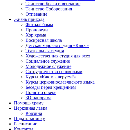
Таинство Брака и венчание
Таинство Соборования
Отпевание
Жизнь прихода
Фотоальбомы
Проповеди
Хор храма
Воскресная школа
Детская хоровая студия «Ключ»
Театральная студия
Х​удожественная студия для всех
Социальное служение
Молодежное служение
Сотрудничество со школами
Курсы «Как мы веруем?»
Курсы церковнославянского языка
Беседы перед крещением
Понятно о вере
3D панорама
Помощь храму
Церковная лавка
Корзина
Подать записку
Расписание
Контакты