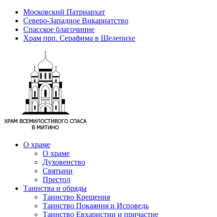
Московский Патриархат
Северо-Западное Викариатство
Спасское благочиние
Храм прп. Серафима в Шелепихе
О храме
О храме
Духовенство
Святыни
Престол
Таинства и обряды
Таинство Крещения
Таинство Покаяния и Исповедь
Таинство Евхаристии и причастие