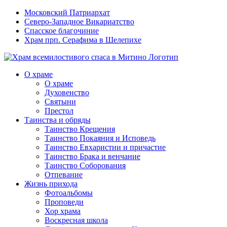
Московский Патриархат
Северо-Западное Викариатство
Спасское благочиние
Храм прп. Серафима в Шелепихе
О храме
О храме
Духовенство
Святыни
Престол
Таинства и обряды
Таинство Крещения
Таинство Покаяния и Исповедь
Таинство Евхаристии и причастие
Таинство Брака и венчание
Таинство Соборования
Отпевание
Жизнь прихода
Фотоальбомы
Проповеди
Хор храма
Воскресная школа