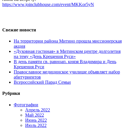
https://www.joinclubhouse.com/event/MKKor5yN
Свежие новости
На территории района Митино прошла миссионерская
акция
«Духовная гостиная» в Митинском центре долголетия
на тему «День Крещения Руси»
В день памяти св. равноап. князя Владимира и День
Крещения Руси
Православное медицинское училище объявляет набор
абитуриентов
Всероссийский Парад Семьи
Рубрики
Фотографии
Апрель 2022
Май 2022
Июнь 2022
Июль 2022