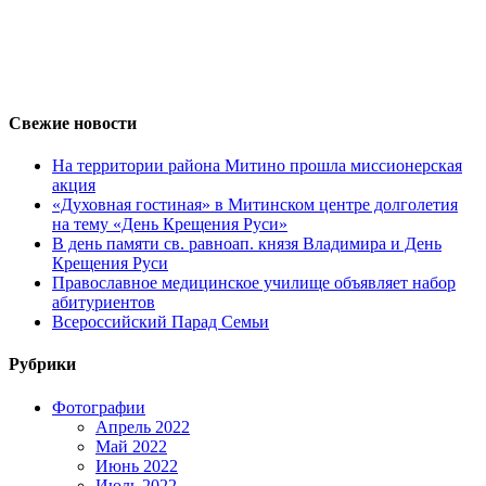
Свежие новости
На территории района Митино прошла миссионерская
акция
«Духовная гостиная» в Митинском центре долголетия
на тему «День Крещения Руси»
В день памяти св. равноап. князя Владимира и День
Крещения Руси
Православное медицинское училище объявляет набор
абитуриентов
Всероссийский Парад Семьи
Рубрики
Фотографии
Апрель 2022
Май 2022
Июнь 2022
Июль 2022