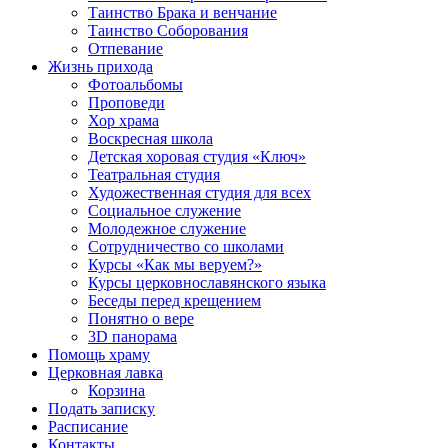
Таинство Брака и венчание
Таинство Соборования
Отпевание
Жизнь прихода
Фотоальбомы
Проповеди
Хор храма
Воскресная школа
Детская хоровая студия «Ключ»
Театральная студия
Х​удожественная студия для всех
Социальное служение
Молодежное служение
Сотрудничество со школами
Курсы «Как мы веруем?»
Курсы церковнославянского языка
Беседы перед крещением
Понятно о вере
3D панорама
Помощь храму
Церковная лавка
Корзина
Подать записку
Расписание
Контакты