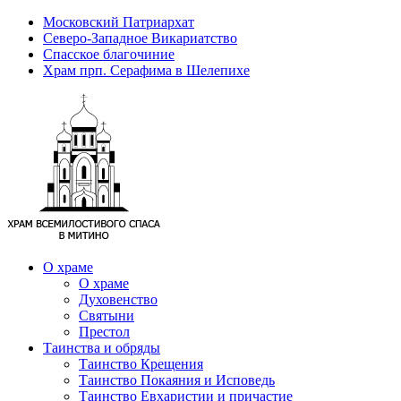
Московский Патриархат
Северо-Западное Викариатство
Спасское благочиние
Храм прп. Серафима в Шелепихе
О храме
О храме
Духовенство
Святыни
Престол
Таинства и обряды
Таинство Крещения
Таинство Покаяния и Исповедь
Таинство Евхаристии и причастие