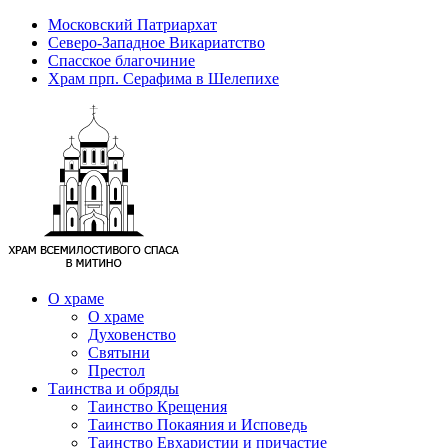
Московский Патриархат
Северо-Западное Викариатство
Спасское благочиние
Храм прп. Серафима в Шелепихе
О храме
О храме
Духовенство
Святыни
Престол
Таинства и обряды
Таинство Крещения
Таинство Покаяния и Исповедь
Таинство Евхаристии и причастие