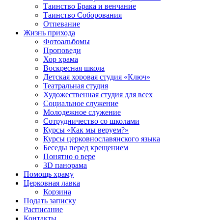
Таинство Брака и венчание
Таинство Соборования
Отпевание
Жизнь прихода
Фотоальбомы
Проповеди
Хор храма
Воскресная школа
Детская хоровая студия «Ключ»
Театральная студия
Х​удожественная студия для всех
Социальное служение
Молодежное служение
Сотрудничество со школами
Курсы «Как мы веруем?»
Курсы церковнославянского языка
Беседы перед крещением
Понятно о вере
3D панорама
Помощь храму
Церковная лавка
Корзина
Подать записку
Расписание
Контакты