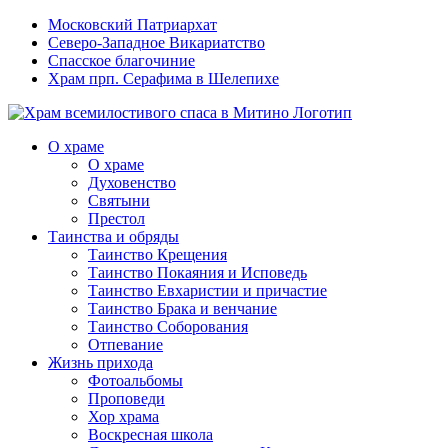
Московский Патриархат
Северо-Западное Викариатство
Спасское благочиние
Храм прп. Серафима в Шелепихе
О храме
О храме
Духовенство
Святыни
Престол
Таинства и обряды
Таинство Крещения
Таинство Покаяния и Исповедь
Таинство Евхаристии и причастие
Таинство Брака и венчание
Таинство Соборования
Отпевание
Жизнь прихода
Фотоальбомы
Проповеди
Хор храма
Воскресная школа