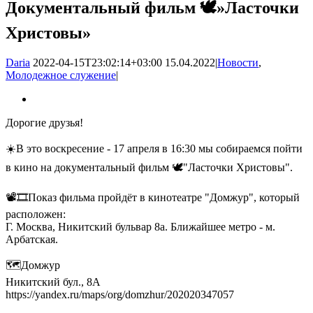
Документальный фильм 🕊»Ласточки
Христовы»
Daria
2022-04-15T23:02:14+03:00
15.04.2022
|
Новости
,
Молодежное служение
|
Дорогие друзья!
☀️В это воскресение - 17 апреля в 16:30 мы собираемся пойти
в кино на документальный фильм 🕊"Ласточки Христовы".
📽🎞Показ фильма пройдёт в кинотеатре "Домжур", который
расположен:
Г. Москва, Никитский бульвар 8а. Ближайшее метро - м.
Арбатская.
🗺Домжур
Никитский бул., 8А
https://yandex.ru/maps/org/domzhur/202020347057