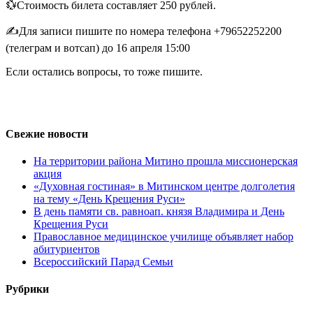
💱Стоимость билета составляет 250 рублей.
✍Для записи пишите по номера телефона +79652252200
(телеграм и вотсап) до 16 апреля 15:00
Если остались вопросы, то тоже пишите.
Свежие новости
На территории района Митино прошла миссионерская
акция
«Духовная гостиная» в Митинском центре долголетия
на тему «День Крещения Руси»
В день памяти св. равноап. князя Владимира и День
Крещения Руси
Православное медицинское училище объявляет набор
абитуриентов
Всероссийский Парад Семьи
Рубрики