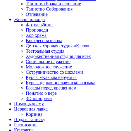
Таинство Брака и венчание
Таинство Соборования
Отпевание
Жизнь прихода
Фотоальбомы
Проповеди
Хор храма
Воскресная школа
Детская хоровая студия «Ключ»
Театральная студия
Х​удожественная студия для всех
Социальное служение
Молодежное служение
Сотрудничество со школами
Курсы «Как мы веруем?»
Курсы церковнославянского языка
Беседы перед крещением
Понятно о вере
3D панорама
Помощь храму
Церковная лавка
Корзина
Подать записку
Расписание
Контакты