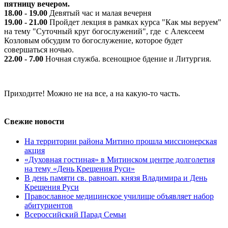
пятницу вечером.
18.00 - 19.00
Девятый час и малая вечерня
19.00 - 21.00
Пройдет лекция в рамках курса "Как мы веруем"
на тему "Суточный круг богослужений", где с Алексеем
Козловым обсудим то богослужение, которое будет
совершаться ночью.
22.00 - 7.00
Ночная служба. всенощное бдение и Литургия.
Приходите! Можно не на все, а на какую-то часть.
Свежие новости
На территории района Митино прошла миссионерская
акция
«Духовная гостиная» в Митинском центре долголетия
на тему «День Крещения Руси»
В день памяти св. равноап. князя Владимира и День
Крещения Руси
Православное медицинское училище объявляет набор
абитуриентов
Всероссийский Парад Семьи