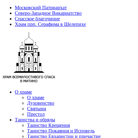
Московский Патриархат
Северо-Западное Викариатство
Спасское благочиние
Храм прп. Серафима в Шелепихе
О храме
О храме
Духовенство
Святыни
Престол
Таинства и обряды
Таинство Крещения
Таинство Покаяния и Исповедь
Таинство Евхаристии и причастие