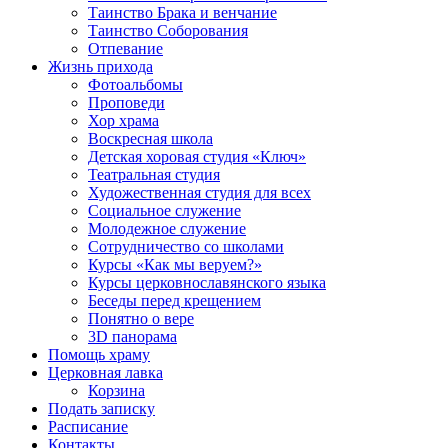
Таинство Брака и венчание
Таинство Соборования
Отпевание
Жизнь прихода
Фотоальбомы
Проповеди
Хор храма
Воскресная школа
Детская хоровая студия «Ключ»
Театральная студия
Х​удожественная студия для всех
Социальное служение
Молодежное служение
Сотрудничество со школами
Курсы «Как мы веруем?»
Курсы церковнославянского языка
Беседы перед крещением
Понятно о вере
3D панорама
Помощь храму
Церковная лавка
Корзина
Подать записку
Расписание
Контакты