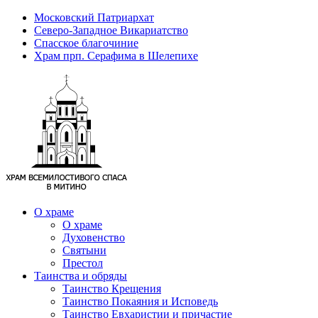
Московский Патриархат
Северо-Западное Викариатство
Спасское благочиние
Храм прп. Серафима в Шелепихе
О храме
О храме
Духовенство
Святыни
Престол
Таинства и обряды
Таинство Крещения
Таинство Покаяния и Исповедь
Таинство Евхаристии и причастие