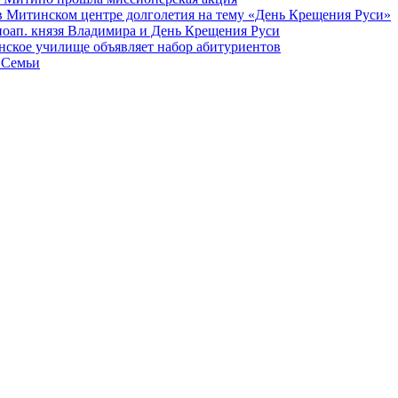
в Митинском центре долголетия на тему «День Крещения Руси»
вноап. князя Владимира и День Крещения Руси
ское училище объявляет набор абитуриентов
 Семьи