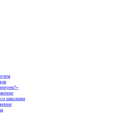
телем
нов
веруем?»
ужение
 со школами
жение
ла