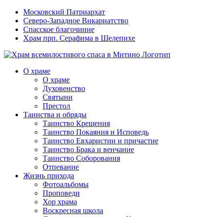
Московский Патриархат
Северо-Западное Викариатство
Спасское благочиние
Храм прп. Серафима в Шелепихе
О храме
О храме
Духовенство
Святыни
Престол
Таинства и обряды
Таинство Крещения
Таинство Покаяния и Исповедь
Таинство Евхаристии и причастие
Таинство Брака и венчание
Таинство Соборования
Отпевание
Жизнь прихода
Фотоальбомы
Проповеди
Хор храма
Воскресная школа