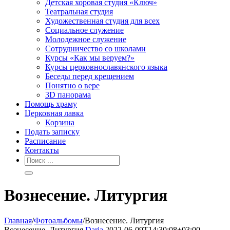
Детская хоровая студия «Ключ»
Театральная студия
Х​удожественная студия для всех
Социальное служение
Молодежное служение
Сотрудничество со школами
Курсы «Как мы веруем?»
Курсы церковнославянского языка
Беседы перед крещением
Понятно о вере
3D панорама
Помощь храму
Церковная лавка
Корзина
Подать записку
Расписание
Контакты
Вознесение. Литургия
Главная
/
Фотоальбомы
/
Вознесение. Литургия
Вознесение. Литургия
Daria
2022-06-09T14:30:08+03:00