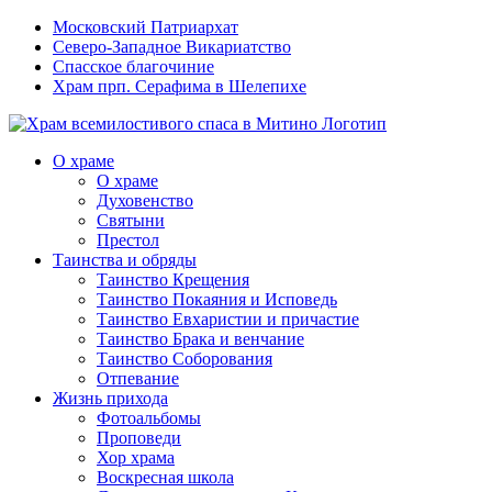
Московский Патриархат
Северо-Западное Викариатство
Спасское благочиние
Храм прп. Серафима в Шелепихе
О храме
О храме
Духовенство
Святыни
Престол
Таинства и обряды
Таинство Крещения
Таинство Покаяния и Исповедь
Таинство Евхаристии и причастие
Таинство Брака и венчание
Таинство Соборования
Отпевание
Жизнь прихода
Фотоальбомы
Проповеди
Хор храма
Воскресная школа