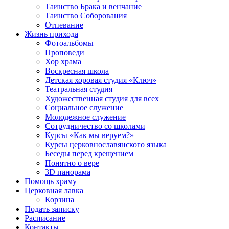
Таинство Брака и венчание
Таинство Соборования
Отпевание
Жизнь прихода
Фотоальбомы
Проповеди
Хор храма
Воскресная школа
Детская хоровая студия «Ключ»
Театральная студия
Х​удожественная студия для всех
Социальное служение
Молодежное служение
Сотрудничество со школами
Курсы «Как мы веруем?»
Курсы церковнославянского языка
Беседы перед крещением
Понятно о вере
3D панорама
Помощь храму
Церковная лавка
Корзина
Подать записку
Расписание
Контакты