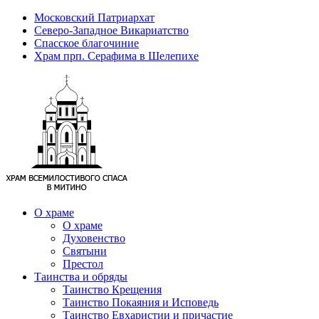
Московский Патриархат
Северо-Западное Викариатство
Спасское благочиние
Храм прп. Серафима в Шелепихе
О храме
О храме
Духовенство
Святыни
Престол
Таинства и обряды
Таинство Крещения
Таинство Покаяния и Исповедь
Таинство Евхаристии и причастие