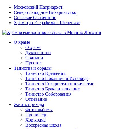
Московский Патриархат
Северо-Западное Викариатство
Спасское благочиние
Храм прп. Серафима в Шелепихе
О храме
О храме
Духовенство
Святыни
Престол
Таинства и обряды
Таинство Крещения
Таинство Покаяния и Исповедь
Таинство Евхаристии и причастие
Таинство Брака и венчание
Таинство Соборования
Отпевание
Жизнь прихода
Фотоальбомы
Проповеди
Хор храма
Воскресная школа