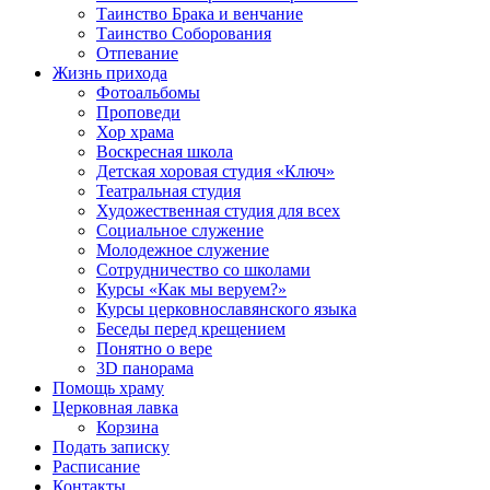
Таинство Брака и венчание
Таинство Соборования
Отпевание
Жизнь прихода
Фотоальбомы
Проповеди
Хор храма
Воскресная школа
Детская хоровая студия «Ключ»
Театральная студия
Х​удожественная студия для всех
Социальное служение
Молодежное служение
Сотрудничество со школами
Курсы «Как мы веруем?»
Курсы церковнославянского языка
Беседы перед крещением
Понятно о вере
3D панорама
Помощь храму
Церковная лавка
Корзина
Подать записку
Расписание
Контакты