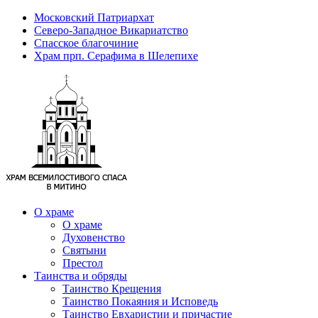
Московский Патриархат
Северо-Западное Викариатство
Спасское благочиние
Храм прп. Серафима в Шелепихе
О храме
О храме
Духовенство
Святыни
Престол
Таинства и обряды
Таинство Крещения
Таинство Покаяния и Исповедь
Таинство Евхаристии и причастие