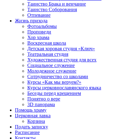
Таинство Брака и венчание
Таинство Соборования
Отпевание
Жизнь прихода
Фотоальбомы
Проповеди
Хор храма
Воскресная школа
Детская хоровая студия «Ключ»
Театральная студия
Х​удожественная студия для всех
Социальное служение
Молодежное служение
Сотрудничество со школами
Курсы «Как мы веруем?»
Курсы церковнославянского языка
Беседы перед крещением
Понятно о вере
3D панорама
Помощь храму
Церковная лавка
Корзина
Подать записку
Расписание
Контакты