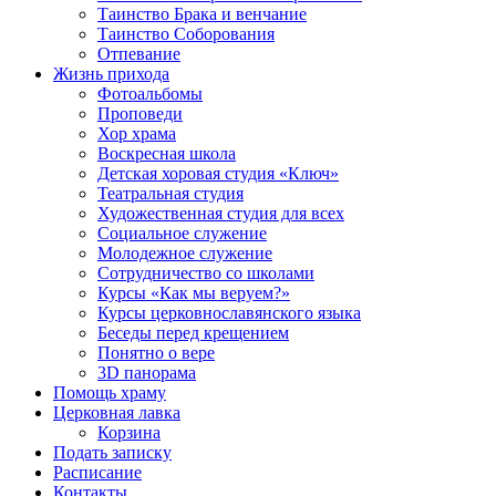
Таинство Брака и венчание
Таинство Соборования
Отпевание
Жизнь прихода
Фотоальбомы
Проповеди
Хор храма
Воскресная школа
Детская хоровая студия «Ключ»
Театральная студия
Х​удожественная студия для всех
Социальное служение
Молодежное служение
Сотрудничество со школами
Курсы «Как мы веруем?»
Курсы церковнославянского языка
Беседы перед крещением
Понятно о вере
3D панорама
Помощь храму
Церковная лавка
Корзина
Подать записку
Расписание
Контакты