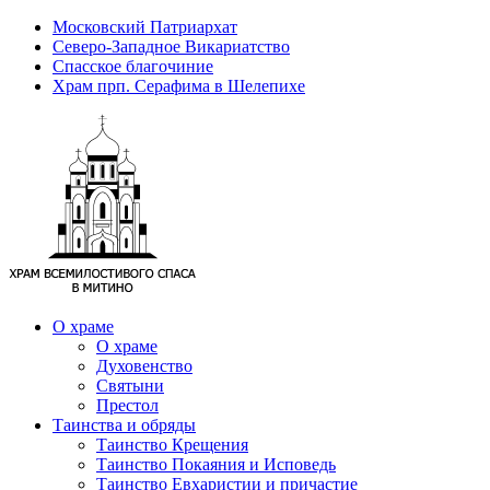
Московский Патриархат
Северо-Западное Викариатство
Спасское благочиние
Храм прп. Серафима в Шелепихе
О храме
О храме
Духовенство
Святыни
Престол
Таинства и обряды
Таинство Крещения
Таинство Покаяния и Исповедь
Таинство Евхаристии и причастие