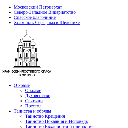
Московский Патриархат
Северо-Западное Викариатство
Спасское благочиние
Храм прп. Серафима в Шелепихе
О храме
О храме
Духовенство
Святыни
Престол
Таинства и обряды
Таинство Крещения
Таинство Покаяния и Исповедь
Таинство Евхаристии и причастие