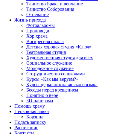
Таинство Брака и венчание
Таинство Соборования
Отпевание
Жизнь прихода
Фотоальбомы
Проповеди
Хор храма
Воскресная школа
Детская хоровая студия «Ключ»
Театральная студия
Х​удожественная студия для всех
Социальное служение
Молодежное служение
Сотрудничество со школами
Курсы «Как мы веруем?»
Курсы церковнославянского языка
Беседы перед крещением
Понятно о вере
3D панорама
Помощь храму
Церковная лавка
Корзина
Подать записку
Расписание
Контакты