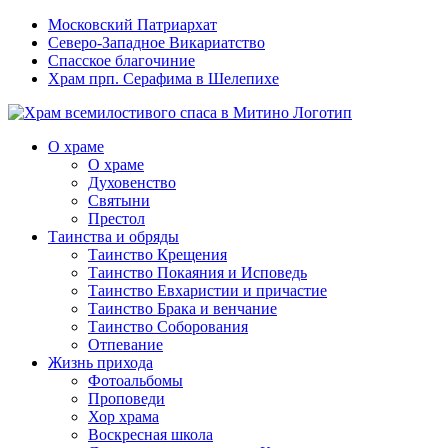
Московский Патриархат
Северо-Западное Викариатство
Спасское благочиние
Храм прп. Серафима в Шелепихе
О храме
О храме
Духовенство
Святыни
Престол
Таинства и обряды
Таинство Крещения
Таинство Покаяния и Исповедь
Таинство Евхаристии и причастие
Таинство Брака и венчание
Таинство Соборования
Отпевание
Жизнь прихода
Фотоальбомы
Проповеди
Хор храма
Воскресная школа