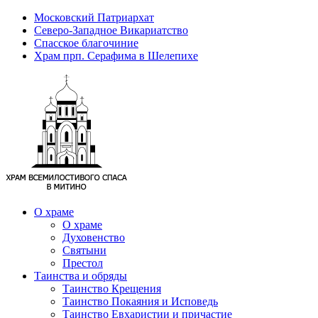
Московский Патриархат
Северо-Западное Викариатство
Спасское благочиние
Храм прп. Серафима в Шелепихе
О храме
О храме
Духовенство
Святыни
Престол
Таинства и обряды
Таинство Крещения
Таинство Покаяния и Исповедь
Таинство Евхаристии и причастие