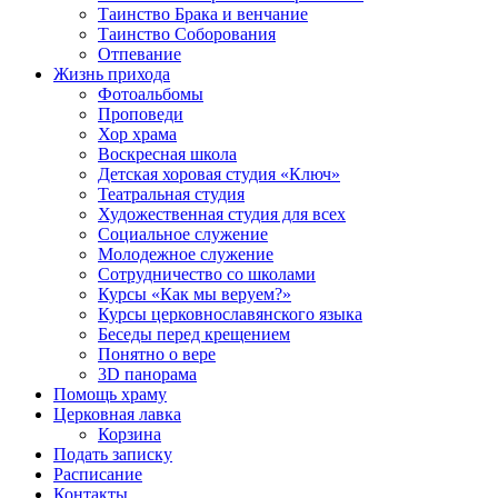
Таинство Брака и венчание
Таинство Соборования
Отпевание
Жизнь прихода
Фотоальбомы
Проповеди
Хор храма
Воскресная школа
Детская хоровая студия «Ключ»
Театральная студия
Х​удожественная студия для всех
Социальное служение
Молодежное служение
Сотрудничество со школами
Курсы «Как мы веруем?»
Курсы церковнославянского языка
Беседы перед крещением
Понятно о вере
3D панорама
Помощь храму
Церковная лавка
Корзина
Подать записку
Расписание
Контакты