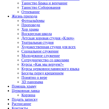
Таинство Брака и венчание
Таинство Соборования
Отпевание
Жизнь прихода
Фотоальбомы
Проповеди
Хор храма
Воскресная школа
Детская хоровая студия «Ключ»
Театральная студия
Х​удожественная студия для всех
Социальное служение
Молодежное служение
Сотрудничество со школами
Курсы «Как мы веруем?»
Курсы церковнославянского языка
Беседы перед крещением
Понятно о вере
3D панорама
Помощь храму
Церковная лавка
Корзина
Подать записку
Расписание
Контакты