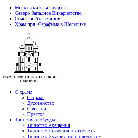
Московский Патриархат
Северо-Западное Викариатство
Спасское благочиние
Храм прп. Серафима в Шелепихе
О храме
О храме
Духовенство
Святыни
Престол
Таинства и обряды
Таинство Крещения
Таинство Покаяния и Исповедь
Таинство Евхаристии и причастие