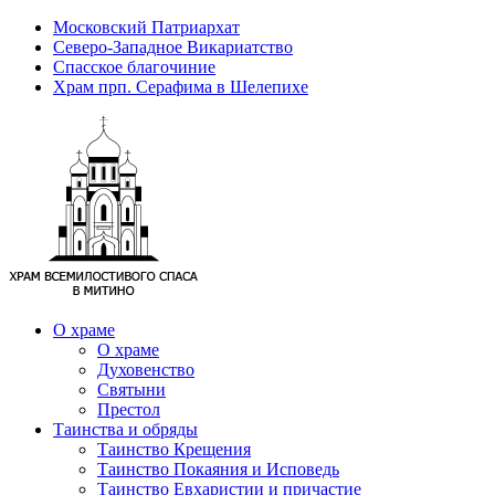
Московский Патриархат
Северо-Западное Викариатство
Спасское благочиние
Храм прп. Серафима в Шелепихе
О храме
О храме
Духовенство
Святыни
Престол
Таинства и обряды
Таинство Крещения
Таинство Покаяния и Исповедь
Таинство Евхаристии и причастие