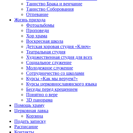
Таинство Брака и венчание
Таинство Соборования
Отпевание
Жизнь прихода
Фотоальбомы
Проповеди
Хор храма
Воскресная школа
Детская хоровая студия «Ключ»
Театральная студия
Х​удожественная студия для всех
Социальное служение
Молодежное служение
Сотрудничество со школами
Курсы «Как мы веруем?»
Курсы церковнославянского языка
Беседы перед крещением
Понятно о вере
3D панорама
Помощь храму
Церковная лавка
Корзина
Подать записку
Расписание
Контакты