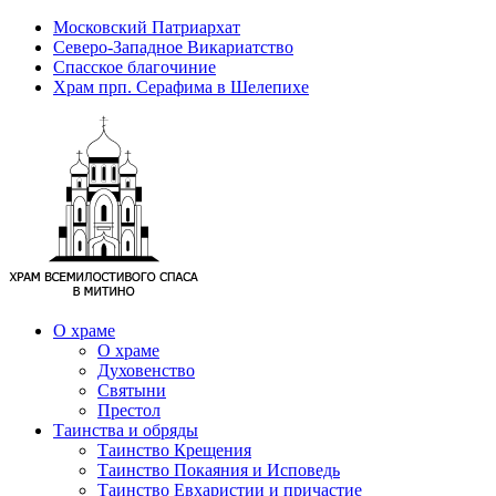
Московский Патриархат
Северо-Западное Викариатство
Спасское благочиние
Храм прп. Серафима в Шелепихе
О храме
О храме
Духовенство
Святыни
Престол
Таинства и обряды
Таинство Крещения
Таинство Покаяния и Исповедь
Таинство Евхаристии и причастие