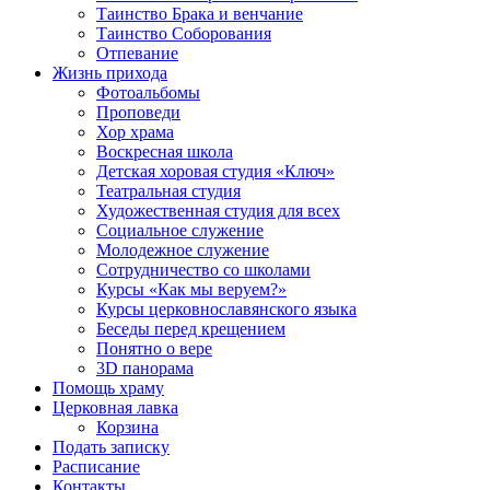
Таинство Брака и венчание
Таинство Соборования
Отпевание
Жизнь прихода
Фотоальбомы
Проповеди
Хор храма
Воскресная школа
Детская хоровая студия «Ключ»
Театральная студия
Х​удожественная студия для всех
Социальное служение
Молодежное служение
Сотрудничество со школами
Курсы «Как мы веруем?»
Курсы церковнославянского языка
Беседы перед крещением
Понятно о вере
3D панорама
Помощь храму
Церковная лавка
Корзина
Подать записку
Расписание
Контакты