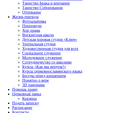
Таинство Брака и венчание
Таинство Соборования
Отпевание
Жизнь прихода
Фотоальбомы
Проповеди
Хор храма
Воскресная школа
Детская хоровая студия «Ключ»
Театральная студия
Х​удожественная студия для всех
Социальное служение
Молодежное служение
Сотрудничество со школами
Курсы «Как мы веруем?»
Курсы церковнославянского языка
Беседы перед крещением
Понятно о вере
3D панорама
Помощь храму
Церковная лавка
Корзина
Подать записку
Расписание
Контакты