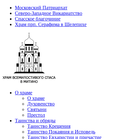
Московский Патриархат
Северо-Западное Викариатство
Спасское благочиние
Храм прп. Серафима в Шелепихе
О храме
О храме
Духовенство
Святыни
Престол
Таинства и обряды
Таинство Крещения
Таинство Покаяния и Исповедь
Таинство Евхаристии и причастие