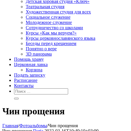
Детская хоровая студия «Ключ»
Театральная студия
Х​удожественная студия для всех
Социальное служение
Молодежное служение
Сотрудничество со школами
Курсы «Как мы веруем?»
Курсы церковнославянского языка
Беседы перед крещением
Понятно о вере
3D панорама
Помощь храму
Церковная лавка
Корзина
Подать записку
Расписание
Контакты
Чин прощения
Главная
/
Фотоальбомы
/
Чин прощения
Чин прощения
Daria
2022-03-16T10:49:10+03:00