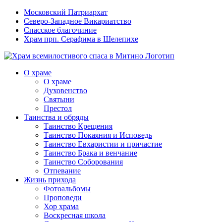
Московский Патриархат
Северо-Западное Викариатство
Спасское благочиние
Храм прп. Серафима в Шелепихе
О храме
О храме
Духовенство
Святыни
Престол
Таинства и обряды
Таинство Крещения
Таинство Покаяния и Исповедь
Таинство Евхаристии и причастие
Таинство Брака и венчание
Таинство Соборования
Отпевание
Жизнь прихода
Фотоальбомы
Проповеди
Хор храма
Воскресная школа