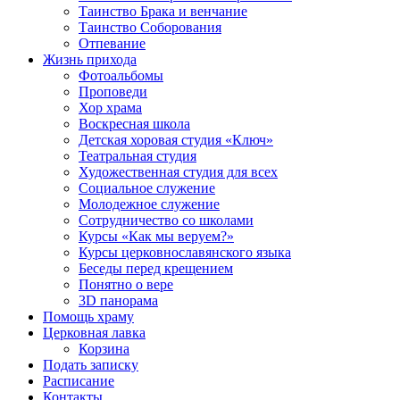
Таинство Брака и венчание
Таинство Соборования
Отпевание
Жизнь прихода
Фотоальбомы
Проповеди
Хор храма
Воскресная школа
Детская хоровая студия «Ключ»
Театральная студия
Х​удожественная студия для всех
Социальное служение
Молодежное служение
Сотрудничество со школами
Курсы «Как мы веруем?»
Курсы церковнославянского языка
Беседы перед крещением
Понятно о вере
3D панорама
Помощь храму
Церковная лавка
Корзина
Подать записку
Расписание
Контакты