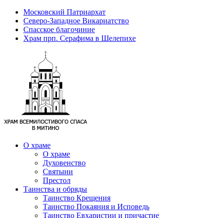
Московский Патриархат
Северо-Западное Викариатство
Спасское благочиние
Храм прп. Серафима в Шелепихе
О храме
О храме
Духовенство
Святыни
Престол
Таинства и обряды
Таинство Крещения
Таинство Покаяния и Исповедь
Таинство Евхаристии и причастие