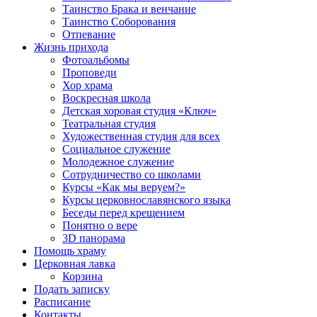
Таинство Брака и венчание
Таинство Соборования
Отпевание
Жизнь прихода
Фотоальбомы
Проповеди
Хор храма
Воскресная школа
Детская хоровая студия «Ключ»
Театральная студия
Х​удожественная студия для всех
Социальное служение
Молодежное служение
Сотрудничество со школами
Курсы «Как мы веруем?»
Курсы церковнославянского языка
Беседы перед крещением
Понятно о вере
3D панорама
Помощь храму
Церковная лавка
Корзина
Подать записку
Расписание
Контакты