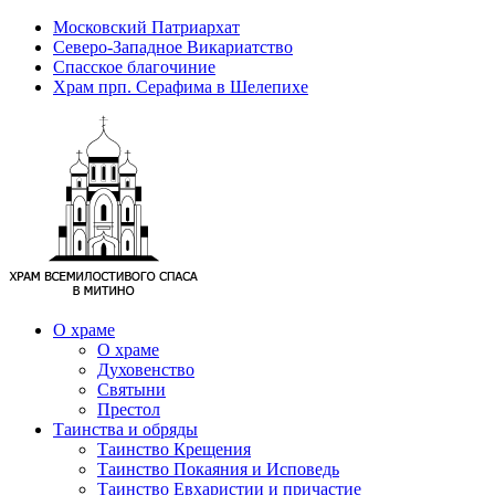
Московский Патриархат
Северо-Западное Викариатство
Спасское благочиние
Храм прп. Серафима в Шелепихе
О храме
О храме
Духовенство
Святыни
Престол
Таинства и обряды
Таинство Крещения
Таинство Покаяния и Исповедь
Таинство Евхаристии и причастие