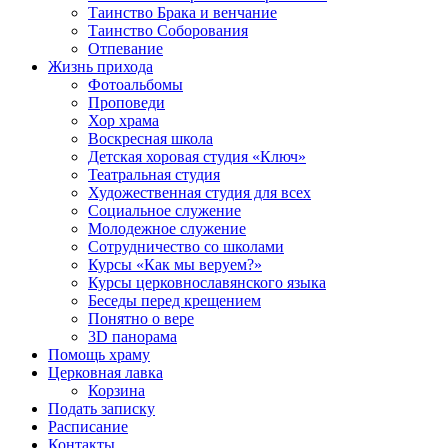
Таинство Брака и венчание
Таинство Соборования
Отпевание
Жизнь прихода
Фотоальбомы
Проповеди
Хор храма
Воскресная школа
Детская хоровая студия «Ключ»
Театральная студия
Х​удожественная студия для всех
Социальное служение
Молодежное служение
Сотрудничество со школами
Курсы «Как мы веруем?»
Курсы церковнославянского языка
Беседы перед крещением
Понятно о вере
3D панорама
Помощь храму
Церковная лавка
Корзина
Подать записку
Расписание
Контакты