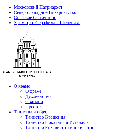
Московский Патриархат
Северо-Западное Викариатство
Спасское благочиние
Храм прп. Серафима в Шелепихе
О храме
О храме
Духовенство
Святыни
Престол
Таинства и обряды
Таинство Крещения
Таинство Покаяния и Исповедь
Таинство Евхаристии и причастие