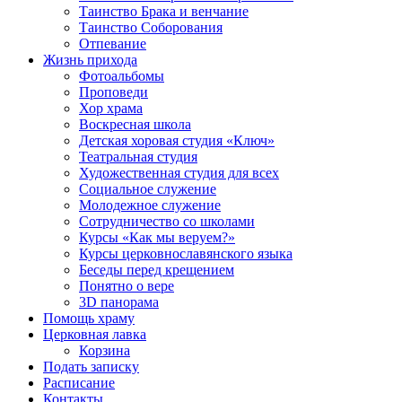
Таинство Брака и венчание
Таинство Соборования
Отпевание
Жизнь прихода
Фотоальбомы
Проповеди
Хор храма
Воскресная школа
Детская хоровая студия «Ключ»
Театральная студия
Х​удожественная студия для всех
Социальное служение
Молодежное служение
Сотрудничество со школами
Курсы «Как мы веруем?»
Курсы церковнославянского языка
Беседы перед крещением
Понятно о вере
3D панорама
Помощь храму
Церковная лавка
Корзина
Подать записку
Расписание
Контакты