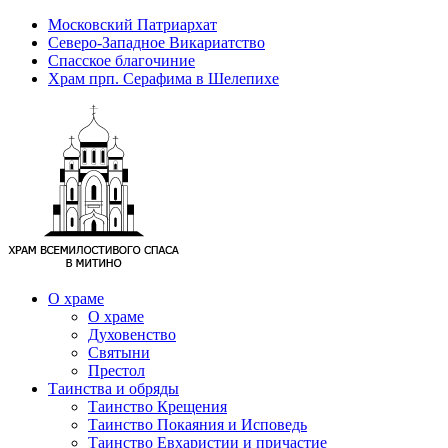
Московский Патриархат
Северо-Западное Викариатство
Спасское благочиние
Храм прп. Серафима в Шелепихе
О храме
О храме
Духовенство
Святыни
Престол
Таинства и обряды
Таинство Крещения
Таинство Покаяния и Исповедь
Таинство Евхаристии и причастие