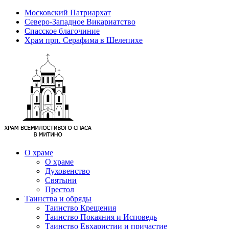
Московский Патриархат
Северо-Западное Викариатство
Спасское благочиние
Храм прп. Серафима в Шелепихе
О храме
О храме
Духовенство
Святыни
Престол
Таинства и обряды
Таинство Крещения
Таинство Покаяния и Исповедь
Таинство Евхаристии и причастие