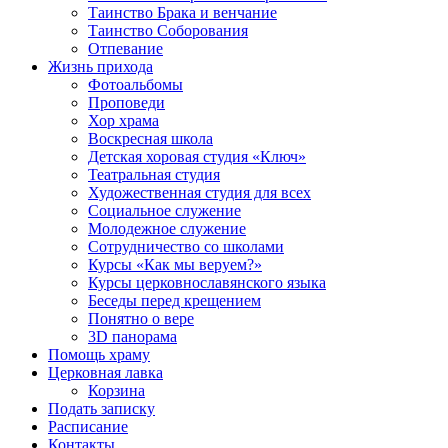
Таинство Брака и венчание
Таинство Соборования
Отпевание
Жизнь прихода
Фотоальбомы
Проповеди
Хор храма
Воскресная школа
Детская хоровая студия «Ключ»
Театральная студия
Х​удожественная студия для всех
Социальное служение
Молодежное служение
Сотрудничество со школами
Курсы «Как мы веруем?»
Курсы церковнославянского языка
Беседы перед крещением
Понятно о вере
3D панорама
Помощь храму
Церковная лавка
Корзина
Подать записку
Расписание
Контакты