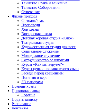
Таинство Брака и венчание
Таинство Соборования
Отпевание
Жизнь прихода
Фотоальбомы
Проповеди
Хор храма
Воскресная школа
Детская хоровая студия «Ключ»
Театральная студия
Х​удожественная студия для всех
Социальное служение
Молодежное служение
Сотрудничество со школами
Курсы «Как мы веруем?»
Курсы церковнославянского языка
Беседы перед крещением
Понятно о вере
3D панорама
Помощь храму
Церковная лавка
Корзина
Подать записку
Расписание
Контакты