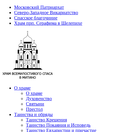
Московский Патриархат
Северо-Западное Викариатство
Спасское благочиние
Храм прп. Серафима в Шелепихе
О храме
О храме
Духовенство
Святыни
Престол
Таинства и обряды
Таинство Крещения
Таинство Покаяния и Исповедь
Таинство Евхаристии и причастие