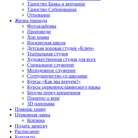
Таинство Брака и венчание
Таинство Соборования
Отпевание
Жизнь прихода
Фотоальбомы
Проповеди
Хор храма
Воскресная школа
Детская хоровая студия «Ключ»
Театральная студия
Х​удожественная студия для всех
Социальное служение
Молодежное служение
Сотрудничество со школами
Курсы «Как мы веруем?»
Курсы церковнославянского языка
Беседы перед крещением
Понятно о вере
3D панорама
Помощь храму
Церковная лавка
Корзина
Подать записку
Расписание
Контакты