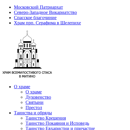
Московский Патриархат
Северо-Западное Викариатство
Спасское благочиние
Храм прп. Серафима в Шелепихе
О храме
О храме
Духовенство
Святыни
Престол
Таинства и обряды
Таинство Крещения
Таинство Покаяния и Исповедь
Таинство Евхаристии и причастие