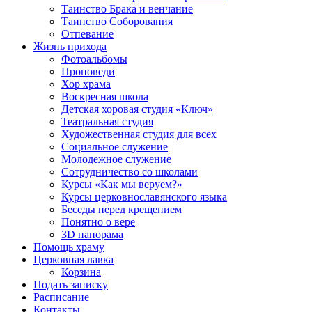
Таинство Брака и венчание
Таинство Соборования
Отпевание
Жизнь прихода
Фотоальбомы
Проповеди
Хор храма
Воскресная школа
Детская хоровая студия «Ключ»
Театральная студия
Х​удожественная студия для всех
Социальное служение
Молодежное служение
Сотрудничество со школами
Курсы «Как мы веруем?»
Курсы церковнославянского языка
Беседы перед крещением
Понятно о вере
3D панорама
Помощь храму
Церковная лавка
Корзина
Подать записку
Расписание
Контакты