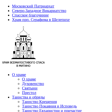
Московский Патриархат
Северо-Западное Викариатство
Спасское благочиние
Храм прп. Серафима в Шелепихе
О храме
О храме
Духовенство
Святыни
Престол
Таинства и обряды
Таинство Крещения
Таинство Покаяния и Исповедь
Таинство Евхаристии и причастие