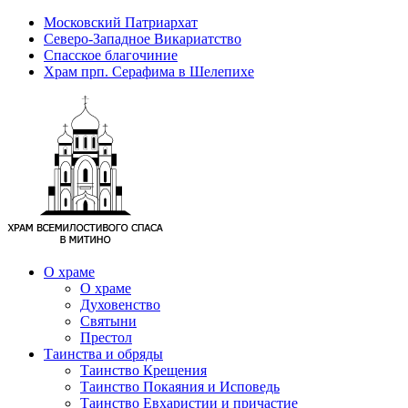
Московский Патриархат
Северо-Западное Викариатство
Спасское благочиние
Храм прп. Серафима в Шелепихе
О храме
О храме
Духовенство
Святыни
Престол
Таинства и обряды
Таинство Крещения
Таинство Покаяния и Исповедь
Таинство Евхаристии и причастие