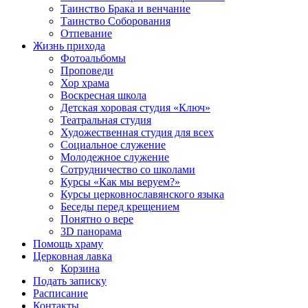
Таинство Брака и венчание
Таинство Соборования
Отпевание
Жизнь прихода
Фотоальбомы
Проповеди
Хор храма
Воскресная школа
Детская хоровая студия «Ключ»
Театральная студия
Х​удожественная студия для всех
Социальное служение
Молодежное служение
Сотрудничество со школами
Курсы «Как мы веруем?»
Курсы церковнославянского языка
Беседы перед крещением
Понятно о вере
3D панорама
Помощь храму
Церковная лавка
Корзина
Подать записку
Расписание
Контакты