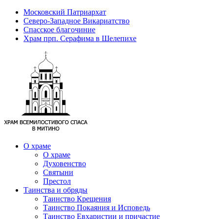
Московский Патриархат
Северо-Западное Викариатство
Спасское благочиние
Храм прп. Серафима в Шелепихе
О храме
О храме
Духовенство
Святыни
Престол
Таинства и обряды
Таинство Крещения
Таинство Покаяния и Исповедь
Таинство Евхаристии и причастие