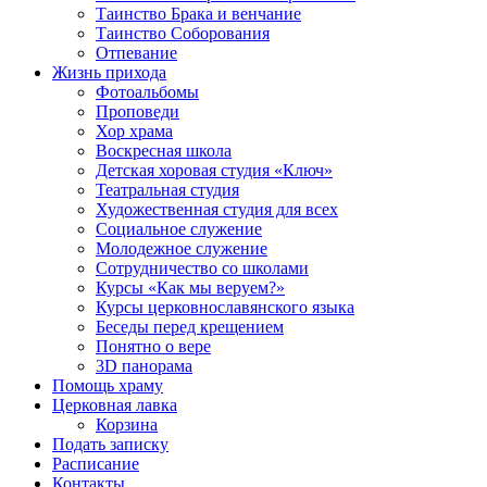
Таинство Брака и венчание
Таинство Соборования
Отпевание
Жизнь прихода
Фотоальбомы
Проповеди
Хор храма
Воскресная школа
Детская хоровая студия «Ключ»
Театральная студия
Х​удожественная студия для всех
Социальное служение
Молодежное служение
Сотрудничество со школами
Курсы «Как мы веруем?»
Курсы церковнославянского языка
Беседы перед крещением
Понятно о вере
3D панорама
Помощь храму
Церковная лавка
Корзина
Подать записку
Расписание
Контакты