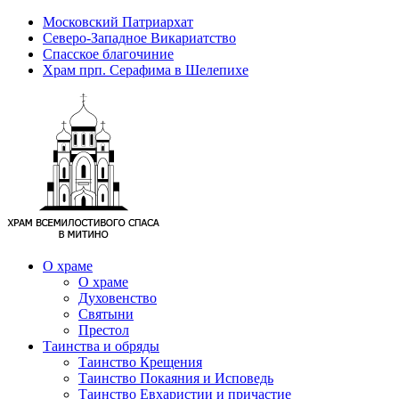
Московский Патриархат
Северо-Западное Викариатство
Спасское благочиние
Храм прп. Серафима в Шелепихе
О храме
О храме
Духовенство
Святыни
Престол
Таинства и обряды
Таинство Крещения
Таинство Покаяния и Исповедь
Таинство Евхаристии и причастие