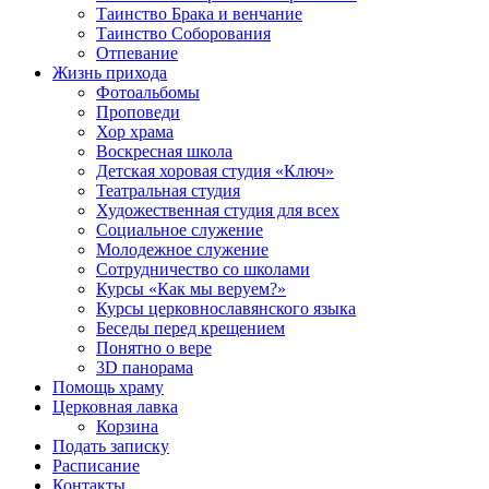
Таинство Брака и венчание
Таинство Соборования
Отпевание
Жизнь прихода
Фотоальбомы
Проповеди
Хор храма
Воскресная школа
Детская хоровая студия «Ключ»
Театральная студия
Х​удожественная студия для всех
Социальное служение
Молодежное служение
Сотрудничество со школами
Курсы «Как мы веруем?»
Курсы церковнославянского языка
Беседы перед крещением
Понятно о вере
3D панорама
Помощь храму
Церковная лавка
Корзина
Подать записку
Расписание
Контакты