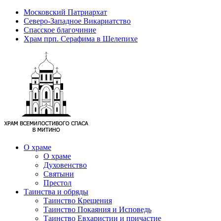
Московский Патриархат
Северо-Западное Викариатство
Спасское благочиние
Храм прп. Серафима в Шелепихе
О храме
О храме
Духовенство
Святыни
Престол
Таинства и обряды
Таинство Крещения
Таинство Покаяния и Исповедь
Таинство Евхаристии и причастие