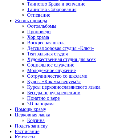
Таинство Брака и венчание
Таинство Соборования
Отпевание
Жизнь прихода
Фотоальбомы
Проповеди
Хор храма
Воскресная школа
Детская хоровая студия «Ключ»
Театральная студия
Х​удожественная студия для всех
Социальное служение
Молодежное служение
Сотрудничество со школами
Курсы «Как мы веруем?»
Курсы церковнославянского языка
Беседы перед крещением
Понятно о вере
3D панорама
Помощь храму
Церковная лавка
Корзина
Подать записку
Расписание
Контакты