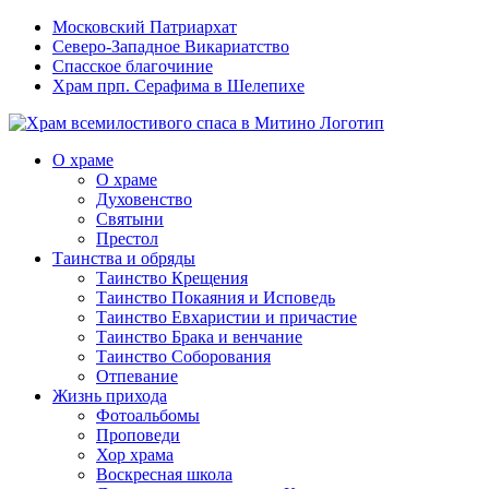
Московский Патриархат
Северо-Западное Викариатство
Спасское благочиние
Храм прп. Серафима в Шелепихе
О храме
О храме
Духовенство
Святыни
Престол
Таинства и обряды
Таинство Крещения
Таинство Покаяния и Исповедь
Таинство Евхаристии и причастие
Таинство Брака и венчание
Таинство Соборования
Отпевание
Жизнь прихода
Фотоальбомы
Проповеди
Хор храма
Воскресная школа