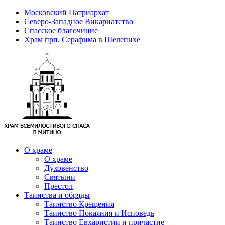
Московский Патриархат
Северо-Западное Викариатство
Спасское благочиние
Храм прп. Серафима в Шелепихе
О храме
О храме
Духовенство
Святыни
Престол
Таинства и обряды
Таинство Крещения
Таинство Покаяния и Исповедь
Таинство Евхаристии и причастие