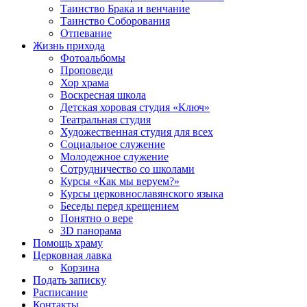
Таинство Брака и венчание
Таинство Соборования
Отпевание
Жизнь прихода
Фотоальбомы
Проповеди
Хор храма
Воскресная школа
Детская хоровая студия «Ключ»
Театральная студия
Х​удожественная студия для всех
Социальное служение
Молодежное служение
Сотрудничество со школами
Курсы «Как мы веруем?»
Курсы церковнославянского языка
Беседы перед крещением
Понятно о вере
3D панорама
Помощь храму
Церковная лавка
Корзина
Подать записку
Расписание
Контакты