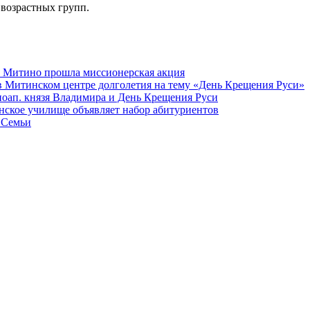
 возрастных групп.
а Митино прошла миссионерская акция
в Митинском центре долголетия на тему «День Крещения Руси»
вноап. князя Владимира и День Крещения Руси
ское училище объявляет набор абитуриентов
 Семьи