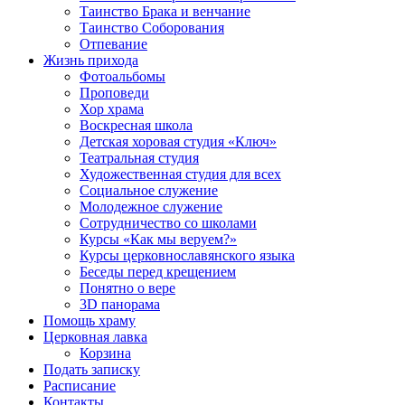
Таинство Брака и венчание
Таинство Соборования
Отпевание
Жизнь прихода
Фотоальбомы
Проповеди
Хор храма
Воскресная школа
Детская хоровая студия «Ключ»
Театральная студия
Х​удожественная студия для всех
Социальное служение
Молодежное служение
Сотрудничество со школами
Курсы «Как мы веруем?»
Курсы церковнославянского языка
Беседы перед крещением
Понятно о вере
3D панорама
Помощь храму
Церковная лавка
Корзина
Подать записку
Расписание
Контакты