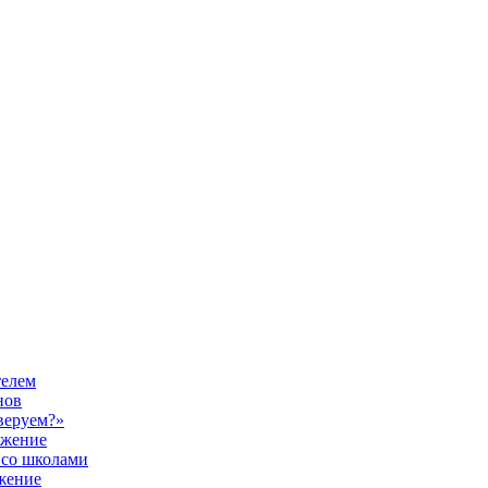
телем
нов
веруем?»
ужение
 со школами
жение