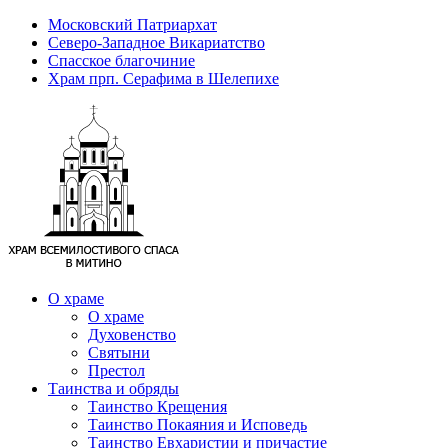
Московский Патриархат
Северо-Западное Викариатство
Спасское благочиние
Храм прп. Серафима в Шелепихе
О храме
О храме
Духовенство
Святыни
Престол
Таинства и обряды
Таинство Крещения
Таинство Покаяния и Исповедь
Таинство Евхаристии и причастие