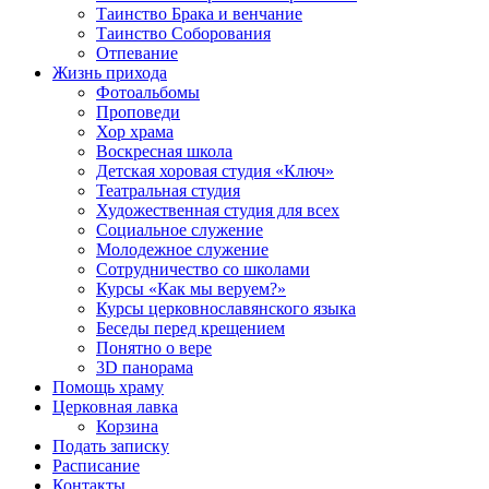
Таинство Брака и венчание
Таинство Соборования
Отпевание
Жизнь прихода
Фотоальбомы
Проповеди
Хор храма
Воскресная школа
Детская хоровая студия «Ключ»
Театральная студия
Х​удожественная студия для всех
Социальное служение
Молодежное служение
Сотрудничество со школами
Курсы «Как мы веруем?»
Курсы церковнославянского языка
Беседы перед крещением
Понятно о вере
3D панорама
Помощь храму
Церковная лавка
Корзина
Подать записку
Расписание
Контакты