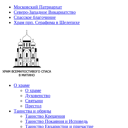
Московский Патриархат
Северо-Западное Викариатство
Спасское благочиние
Храм прп. Серафима в Шелепихе
О храме
О храме
Духовенство
Святыни
Престол
Таинства и обряды
Таинство Крещения
Таинство Покаяния и Исповедь
Таинство Евхаристии и причастие