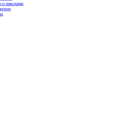
 со школами
жение
ла