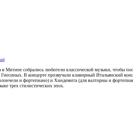
ки
|
са в Митине собрались любители классической музыки, чтобы п
Гнесиных. В концерте прозвучали клавирный Итальянский конц
олончели и фортепиано) и Хиндемита (для валторны и фортепиа
ыке трех стилистических эпох.