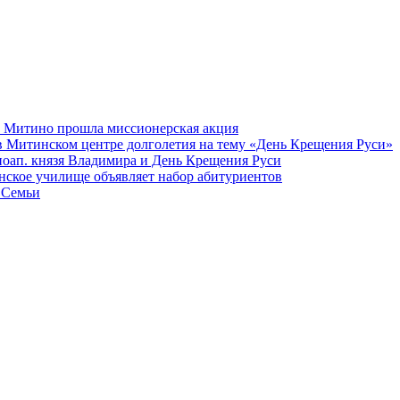
а Митино прошла миссионерская акция
в Митинском центре долголетия на тему «День Крещения Руси»
вноап. князя Владимира и День Крещения Руси
ское училище объявляет набор абитуриентов
 Семьи