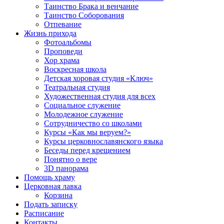
Таинство Брака и венчание
Таинство Соборования
Отпевание
Жизнь прихода
Фотоальбомы
Проповеди
Хор храма
Воскресная школа
Детская хоровая студия «Ключ»
Театральная студия
Х​удожественная студия для всех
Социальное служение
Молодежное служение
Сотрудничество со школами
Курсы «Как мы веруем?»
Курсы церковнославянского языка
Беседы перед крещением
Понятно о вере
3D панорама
Помощь храму
Церковная лавка
Корзина
Подать записку
Расписание
Контакты