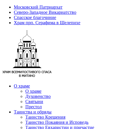
Московский Патриархат
Северо-Западное Викариатство
Спасское благочиние
Храм прп. Серафима в Шелепихе
О храме
О храме
Духовенство
Святыни
Престол
Таинства и обряды
Таинство Крещения
Таинство Покаяния и Исповедь
Таинство Евхаристии и причастие